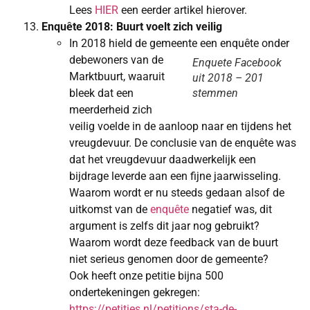
Lees
HIER
een eerder artikel hierover.
Enquête 2018: Buurt voelt zich veilig
In 2018 hield de gemeente een enquête onder
de
bewoners van de
Enquete Facebook
Marktbuurt, waaruit
uit 2018 – 201
bleek dat een
stemmen
meerderheid zich
veilig voelde in de aanloop naar en tijdens het
vreugdevuur. De conclusie van de enquête was
dat het vreugdevuur daadwerkelijk een
bijdrage leverde aan een fijne jaarwisseling.
Waarom wordt er nu steeds gedaan alsof de
uitkomst van de
enquête
negatief was, dit
argument is zelfs dit jaar nog gebruikt?
Waarom wordt deze feedback van de buurt
niet serieus genomen door de gemeente?
Ook heeft onze petitie bijna 500
ondertekeningen gekregen:
https://petities.nl/petitions/sta-de-