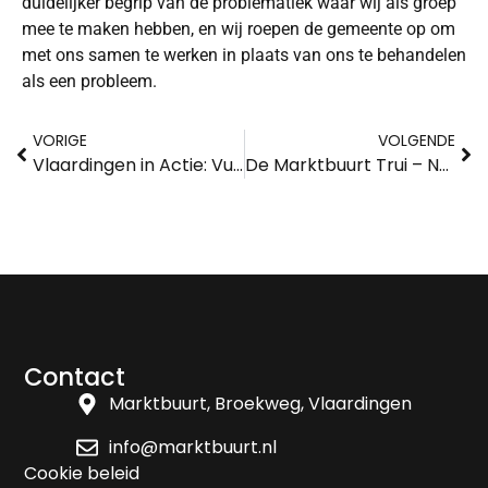
duidelijker begrip van de problematiek waar wij als groep
mee te maken hebben, en wij roepen de gemeente op om
met ons samen te werken in plaats van ons te behandelen
als een probleem.
VORIGE
VOLGENDE
Vlaardingen in Actie: Vuurwerkwinkel Vlaardingen Sponsort de Marktbuurt!
De Marktbuurt Trui – Nu Beschikbaar voor slechts €40! – Mis deze kans niet!
Contact
Marktbuurt, Broekweg, Vlaardingen
info@marktbuurt.nl
Cookie beleid