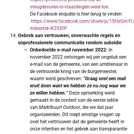
vreugdevuren-in-vlaardingen-weer-toe
De Facebook enqu
ê
te is hier terug te vinden:
https://www.facebook.com/share/p/15HxGmYL
mibextid=K35XfP
Gebrek aan vertrouwen, onverwachte regels en
onprofessionele communicatie rondom subsidie
Onbedoelde e-mail november 2022:
In
november 2022 ontvingen wij per ongeluk een
e-mail van de gemeente, van een ambtenaar in
de vertrouwde kring van de burgemeester,
waarin werd geschreven:
“
Graag snel een mail
eruit doen want we hebben ze nu nog waar we
ze willen hebben.
“
Deze opmerking werd
gemaakt in de context van de eerste editie
van
Marktbuurt Outdoor
, die we dat jaar
organiseerden. Dit roept ernstige vragen op
over het vertrouwen dat de gemeente heeft in
onze intenties en het gebrek aan transparantie