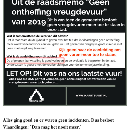
𝐀𝐥𝐥𝐞𝐬 𝐠𝐢𝐧𝐠 𝐠𝐨𝐞𝐝 𝐞𝐧 𝐞𝐫 𝐰𝐚𝐫𝐞𝐧 𝐠𝐞𝐞𝐧 𝐢𝐧𝐜𝐢𝐝𝐞𝐧𝐭𝐞𝐧. 𝐃𝐮𝐬 𝐛𝐞𝐬𝐥𝐨𝐨𝐭
𝐕𝐥𝐚𝐚𝐫𝐝𝐢𝐧𝐠𝐞𝐧: “𝐃𝐚𝐧 𝐦𝐚𝐠 𝐡𝐞𝐭 𝐧𝐨𝐨𝐢𝐭 𝐦𝐞𝐞𝐫.”