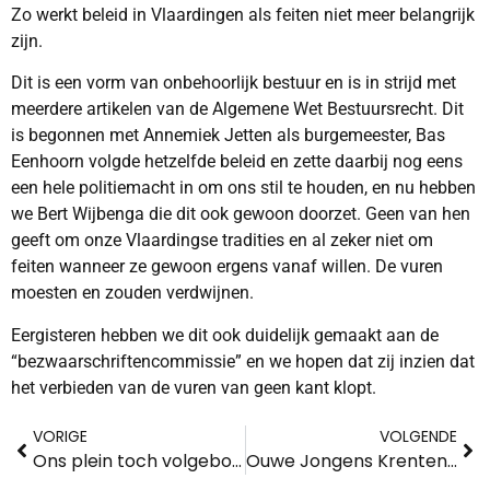
Zo werkt beleid in Vlaardingen als feiten niet meer belangrijk
zijn.
Dit is een vorm van onbehoorlijk bestuur en is in strijd met
meerdere artikelen van de Algemene Wet Bestuursrecht. Dit
is begonnen met Annemiek Jetten als burgemeester, Bas
Eenhoorn volgde hetzelfde beleid en zette daarbij nog eens
een hele politiemacht in om ons stil te houden, en nu hebben
we Bert Wijbenga die dit ook gewoon doorzet. Geen van hen
geeft om onze Vlaardingse tradities en al zeker niet om
feiten wanneer ze gewoon ergens vanaf willen. De vuren
moesten en zouden verdwijnen.
Eergisteren hebben we dit ook duidelijk gemaakt aan de
“bezwaarschriftencommissie” en we hopen dat zij inzien dat
het verbieden van de vuren van geen kant klopt.
VORIGE
VOLGENDE
Ons plein toch volgebouwd! Bewoners Genegeerd! Genoeg is genoeg. Teken de petitie.
Ouwe Jongens Krentenbrood tussen VRR en Burgemeester